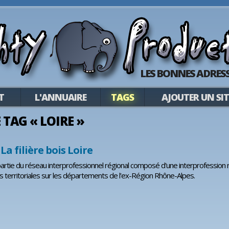
LES BONNES ADRESS
T
L'ANNUAIRE
TAGS
AJOUTER UN SIT
E TAG « LOIRE »
 La filière bois Loire
partie du réseau interprofessionnel régional composé d'une interprofession
s territoriales sur les départements de l'ex-Région Rhône-Alpes.