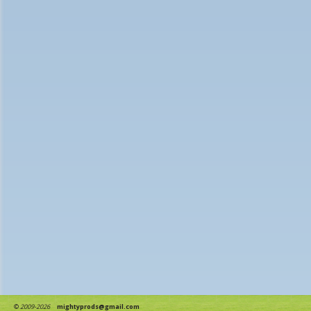
©
2009-2026
mightyprods@gmail.com