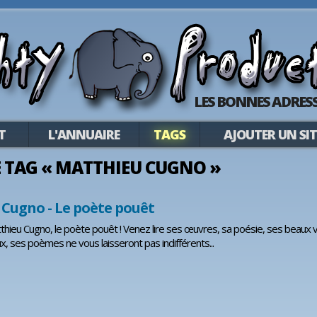
LES BONNES ADRESS
T
L'ANNUAIRE
TAGS
AJOUTER UN SIT
LE TAG « MATTHIEU CUGNO »
Cugno - Le poète pouêt
ieu Cugno, le poète pouêt ! Venez lire ses œuvres, sa poésie, ses beaux vers
ux, ses poèmes ne vous laisseront pas indifférents...