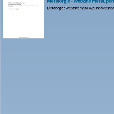
Metalorgie - Webzine métal, punk
Metalorgie : Webzine métal & punk avec news,