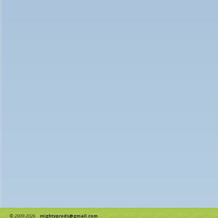
©
2009-2026
mightyprods@gmail.com