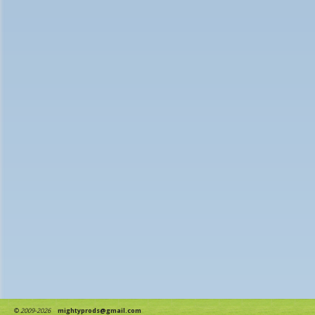
©
2009-2026
mightyprods@gmail.com