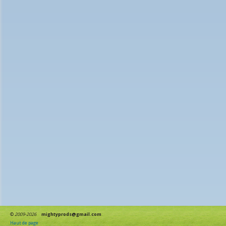
©
2009-2026
mightyprods@gmail.com
Haut de page