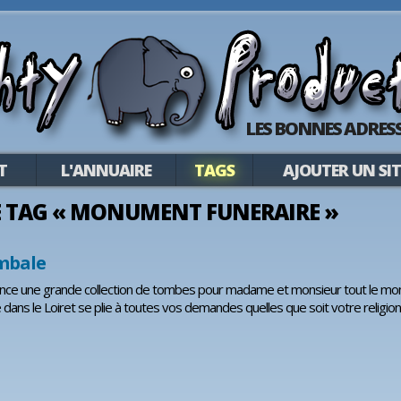
LES BONNES ADRESS
T
L'ANNUAIRE
TAGS
AJOUTER UN SIT
 LE TAG « MONUMENT FUNERAIRE »
mbale
e une grande collection de tombes pour madame et monsieur tout le mon
re dans le Loiret se plie à toutes vos demandes quelles que soit votre reli