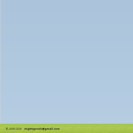
©
2009-2026
mightyprods@gmail.com