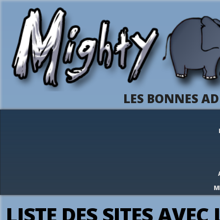
LES BONNES AD
M
LISTE DES SITES AVEC