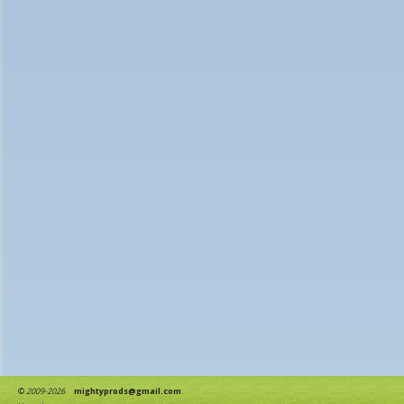
©
2009-2026
mightyprods@gmail.com