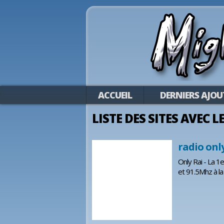
ACCUEIL
DERNIERS AJOU
LISTE DES SITES AVEC L
radio onl
Only Rai - La 1
et 91.5Mhz à la