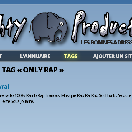
LES BONNES ADRESS
T
L'ANNUAIRE
TAGS
AJOUTER UN SIT
E TAG « ONLY RAP »
yrai
ere radio 100% Raï'nb Rap Francais. Musique Rap Rai Rnb Soul Funk , l'écoute
 Ferté Sous Jouarre.