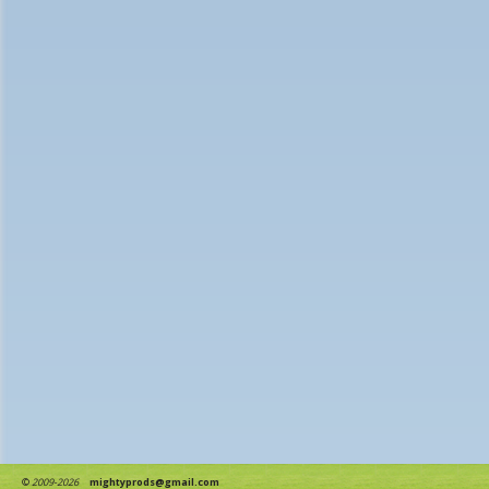
©
2009-2026
mightyprods@gmail.com