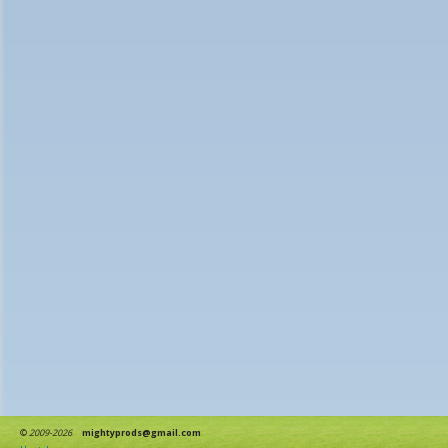
©
2009-2026
mightyprods@gmail.com