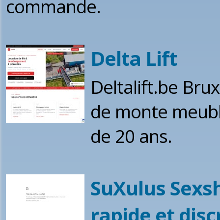
commande.
Delta Lift
Deltalift.be Brux
de monte meuble 
de 20 ans.
SuXulus Sexsho
rapide et disc