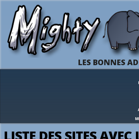
LES BONNES AD
M
LISTE DES SITES AVEC 