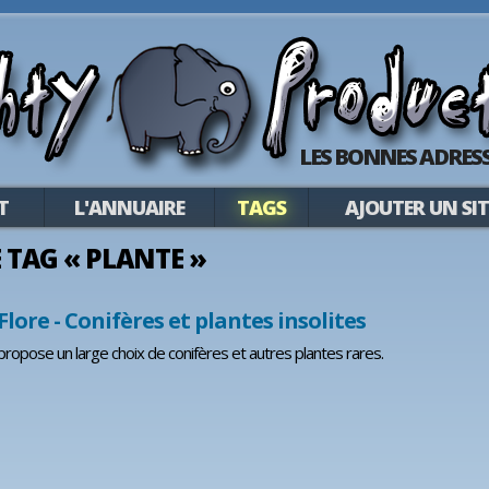
LES BONNES ADRESS
T
L'ANNUAIRE
TAGS
AJOUTER UN SIT
E TAG « PLANTE »
lore - Conifères et plantes insolites
propose un large choix de conifères et autres plantes rares.