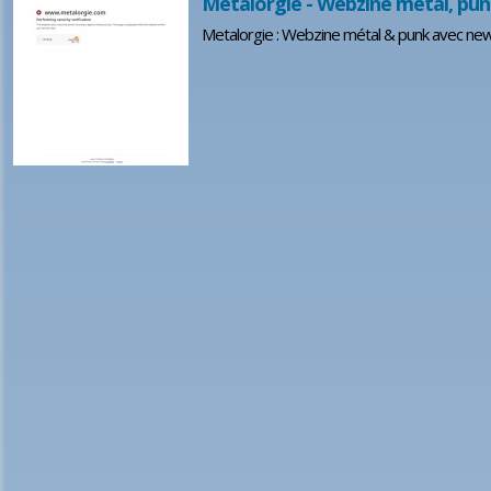
Metalorgie - Webzine métal, punk
Metalorgie : Webzine métal & punk avec news,