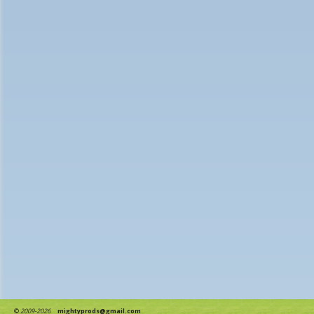
©
2009-2026
mightyprods@gmail.com