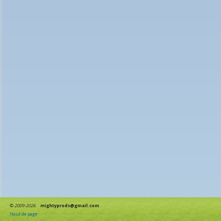
©
2009-2026
mightyprods@gmail.com
Haut de page