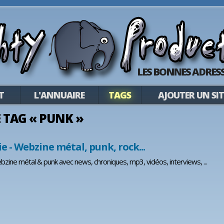
LES BONNES ADRESS
T
L'ANNUAIRE
TAGS
AJOUTER UN SIT
E TAG « PUNK »
e - Webzine métal, punk, rock...
bzine métal & punk avec news, chroniques, mp3, vidéos, interviews, ...