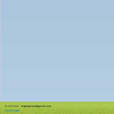
©
2009-2026
mightyprods@gmail.com
Haut de page