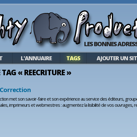
LES BONNES ADRESS
T
L'ANNUAIRE
TAGS
AJOUTER UN SIT
E TAG « REECRITURE »
Correction
tion met son savoir-faire et son expérience au service des éditeurs, grou
ales, imprimeurs et webmestres : augmentez la lisibilité de vos ouvrages, r