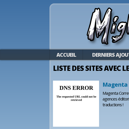
ACCUEIL
DERNIERS AJOU
LISTE DES SITES AVEC L
Magenta 
Magenta Correc
agences éditori
traductions !