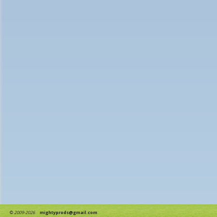
©
2009-2026
mightyprods@gmail.com