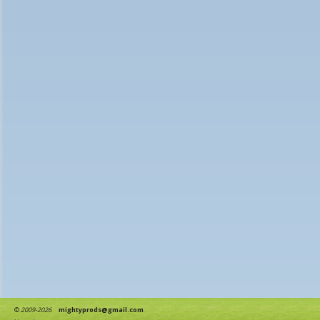
©
2009-2026
mightyprods@gmail.com