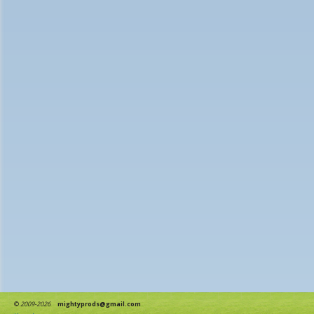
©
2009-2026
mightyprods@gmail.com