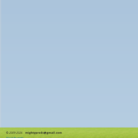
©
2009-2026
mightyprods@gmail.com
Haut de page