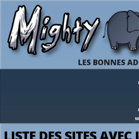
LES BONNES AD
M
LISTE DES SITES AVEC 