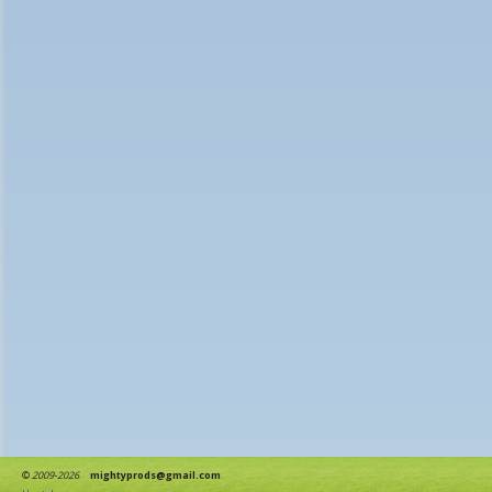
©
2009-2026
mightyprods@gmail.com