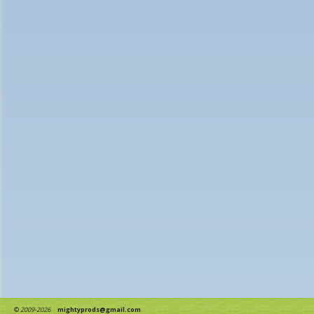
©
2009-2026
mightyprods@gmail.com