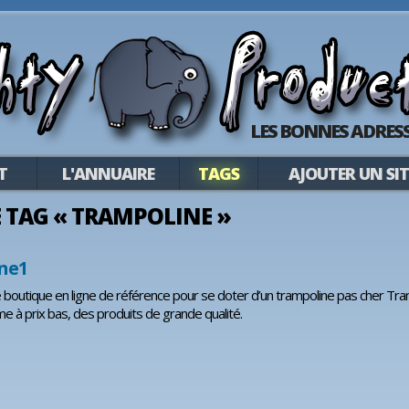
LES BONNES ADRESS
T
L'ANNUAIRE
TAGS
AJOUTER UN SIT
LE TAG « TRAMPOLINE »
ne1
 boutique en ligne de référence pour se doter d’un trampoline pas cher Tra
me à prix bas, des produits de grande qualité.