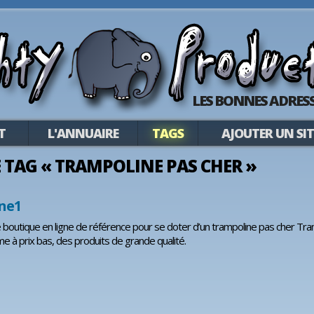
LES BONNES ADRESS
T
L'ANNUAIRE
TAGS
AJOUTER UN SIT
LE TAG « TRAMPOLINE PAS CHER »
ne1
 boutique en ligne de référence pour se doter d’un trampoline pas cher Tra
me à prix bas, des produits de grande qualité.