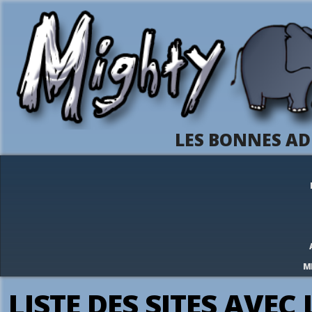
LES BONNES AD
M
LISTE DES SITES AVEC 