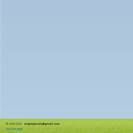
©
2009-2026
mightyprods@gmail.com
Haut de page