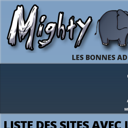
LES BONNES AD
M
LISTE DES SITES AVEC 