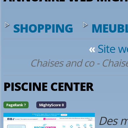
SHOPPING
MEUBL
«
Site 
Chaises and co - Chais
PISCINE CENTER
PageRank ?
MightyScore 0
Des m