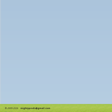
©
2009-2026
mightyprods@gmail.com