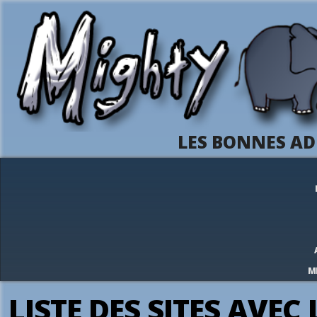
LES BONNES AD
M
LISTE DES SITES AVEC 