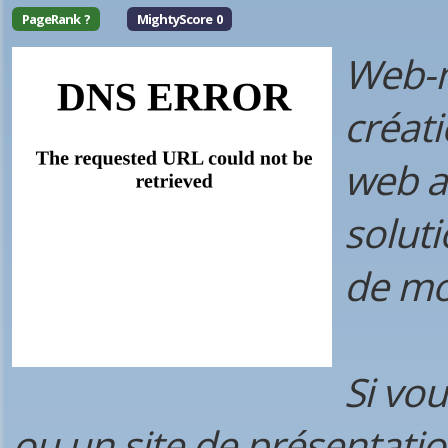
PageRank ?
MightyScore 0
Web-m
créati
web a
solut
de mo
Si vo
ou un site de présentation