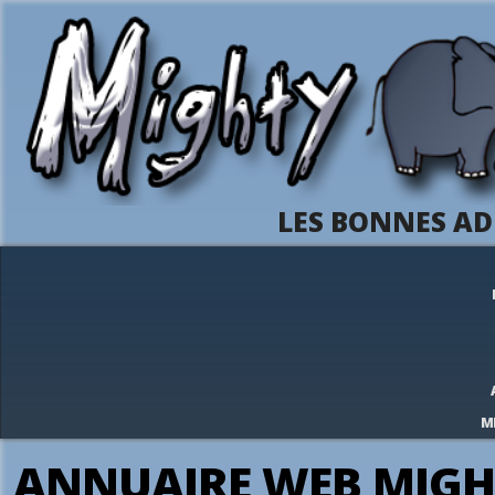
LES BONNES AD
M
ANNUAIRE WEB MIGH