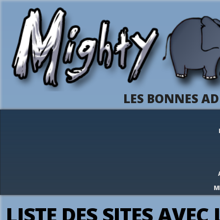
LES BONNES AD
M
LISTE DES SITES AVEC 