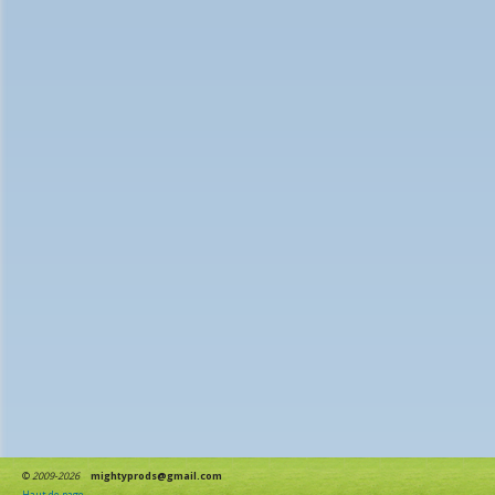
©
2009-2026
mightyprods@gmail.com
Haut de page