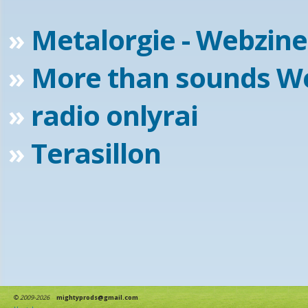
»
Metalorgie - Webzine 
»
More than sounds W
»
radio onlyrai
»
Terasillon
©
2009-2026
mightyprods@gmail.com