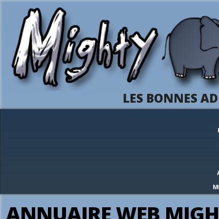
LES BONNES AD
M
ANNUAIRE WEB MIGH