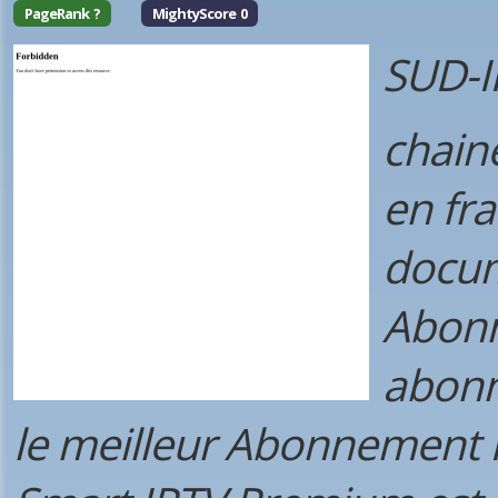
PageRank ?
MightyScore 0
SUD-I
chain
en fra
docum
Abonn
abonn
le meilleur Abonnement 