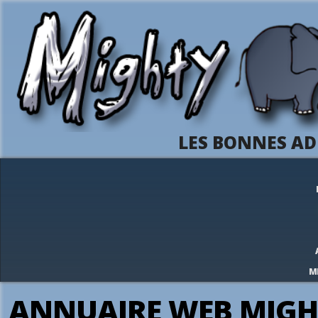
LES BONNES AD
M
ANNUAIRE WEB MIGH