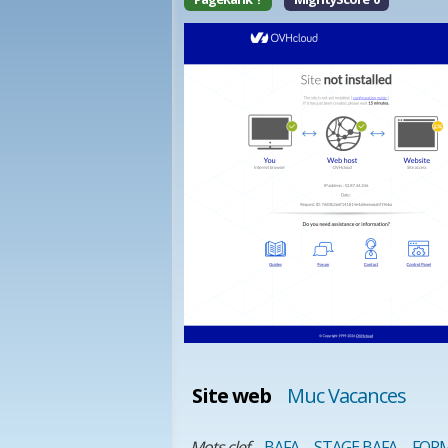
Site web
Muc Vacances
Mots clef
BAFA
STAGE BAFA
FORM