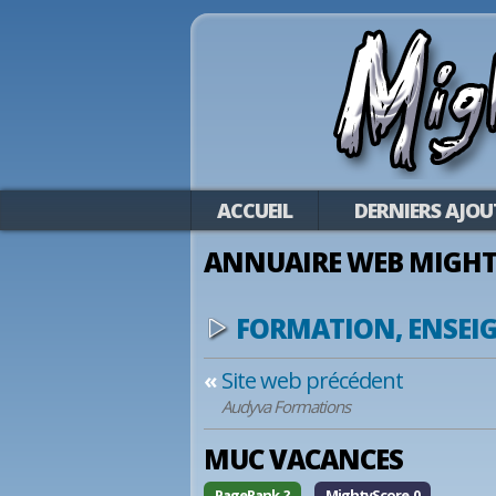
ACCUEIL
DERNIERS AJOU
ANNUAIRE WEB MIGHT
FORMATION, ENSE
«
Site web précédent
Audyva Formations
MUC VACANCES
PageRank ?
MightyScore 0