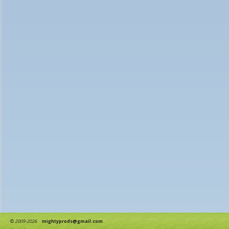
©
2009-2026
mightyprods@gmail.com