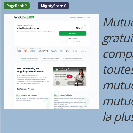
PageRank ?
MightyScore 0
Mutue
gratui
compar
toute
mutue
mutuel
la plu