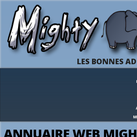
LES BONNES AD
M
ANNUAIRE WEB MIGH