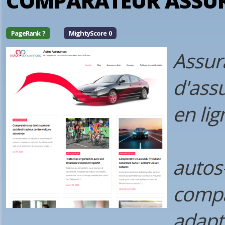
COMPARATEUR ASSU
PageRank ?
MightyScore 0
Assur
d'assu
en lig
autos
compa
adapt