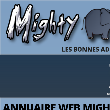
LES BONNES AD
M
ANNUAIRE WEB MIGH