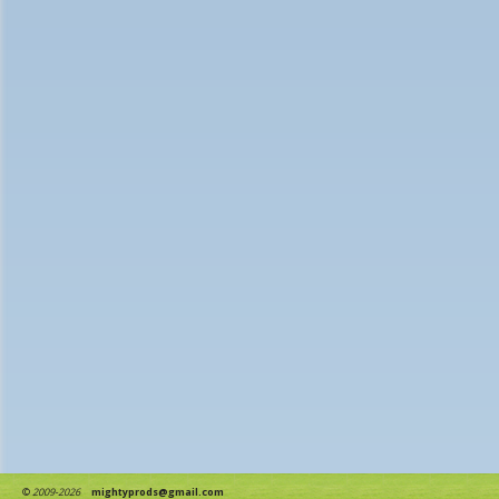
©
2009-2026
mightyprods@gmail.com