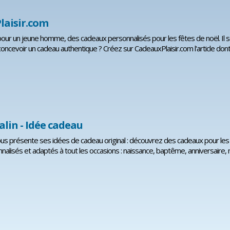
laisir.com
 pour un jeune homme, des cadeaux personnalisés pour les fêtes de noël. Il s
oncevoir un cadeau authentique ? Créez sur CadeauxPlaisir.com l'article dont 
in - Idée cadeau
us présente ses idées de cadeau original : découvrez des cadeaux pour le
lisés et adaptés à tout les occasions : naissance, baptême, anniversaire, n