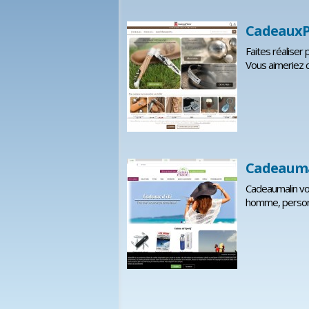
CadeauxP
Faites réaliser
Vous aimeriez c
Cadeaumal
Cadeaumalin vo
homme, personna