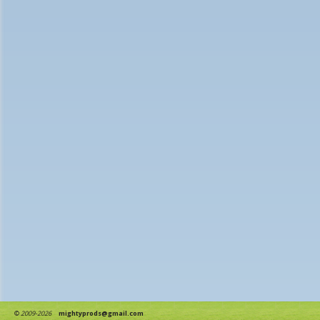
©
2009-2026
mightyprods@gmail.com