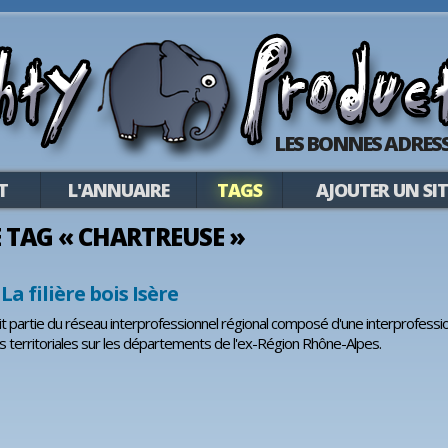
LES BONNES ADRESS
T
L'ANNUAIRE
TAGS
AJOUTER UN SIT
LE TAG « CHARTREUSE »
 La filière bois Isère
it partie du réseau interprofessionnel régional composé d'une interprofess
s territoriales sur les départements de l'ex-Région Rhône-Alpes.