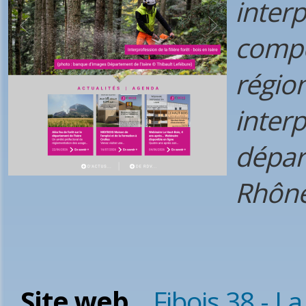
inter
compo
régio
interp
dépar
Rhône
Site web
Fibois 38 - La