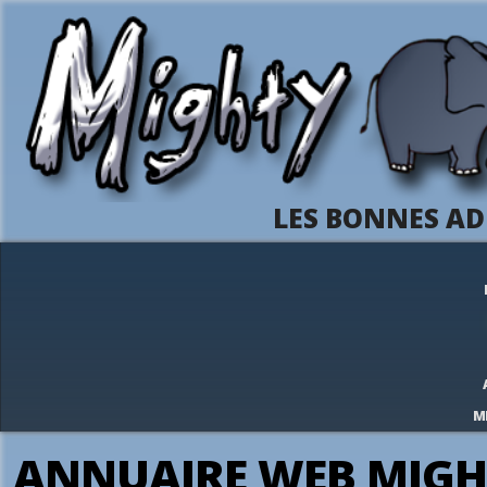
LES BONNES AD
M
ANNUAIRE WEB MIGH