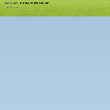
©
2009-2026
mightyprods@gmail.com
Haut de page