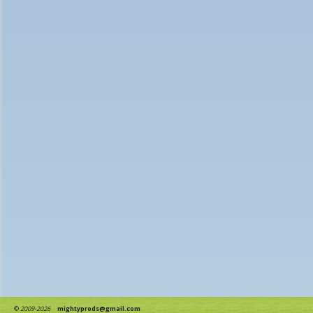
©
2009-2026
mightyprods@gmail.com